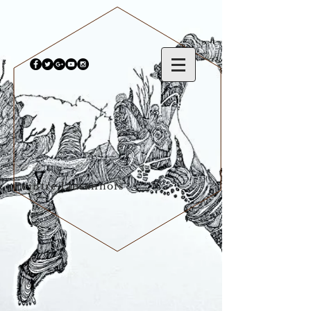
Kol-art
Peintre lausannois